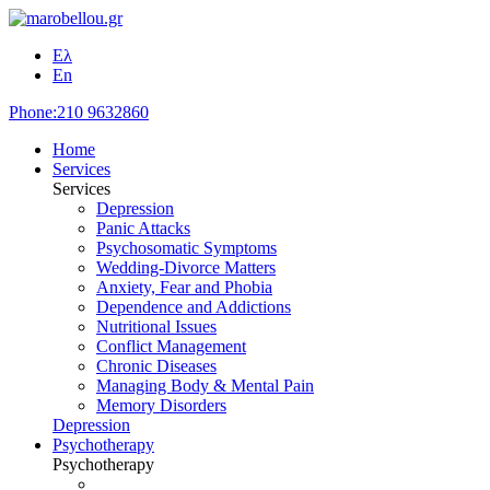
Ελ
En
Phone:
210 9632860
Home
Services
Services
Depression
Panic Attacks
Psychosomatic Symptoms
Wedding-Divorce Matters
Anxiety, Fear and Phobia
Dependence and Addictions
Nutritional Issues
Conflict Management
Chronic Diseases
Managing Body & Mental Pain
Memory Disorders
Depression
Psychotherapy
Psychotherapy