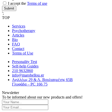
I accept the
Terms of use
Submit
';
TOP
Services
Psychotherapy
Articles
Bio
FAQ
Contact
Terms of Use
Personality Test
Self-help Guides
210 9632860
info@marobellou.gr
Αχιλλέως 29 & Λ. Βουλιαγμένης 65Β
Γλυφάδα – PC 166 75
Newsletter
To be informed about our new products and offers!