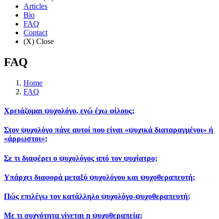
Articles
Bio
FAQ
Contact
(X) Close
FAQ
Home
FAQ
Χρειάζομαι ψυχολόγο, ενώ έχω φίλους;
Στον ψυχολόγο πάνε αυτοί που είναι «ψυχικά διαταραγμένοι» ή
«άρρωστοι»;
Σε τι διαφέρει ο ψυχολόγος από τον ψυχίατρο;
Υπάρχει διαφορά μεταξύ ψυχολόγου και ψυχοθεραπευτή;
Πώς επιλέγω τον κατάλληλο ψυχολόγο-ψυχοθεραπευτή;
Με τι συχνότητα γίνεται η ψυχοθεραπεία;