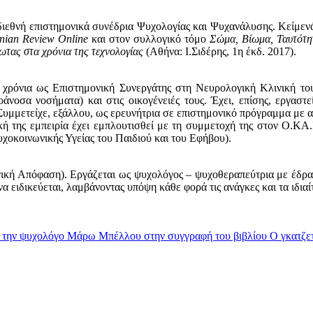
 διεθνή επιστημονικά συνέδρια Ψυχολογίας και Ψυχανάλυσης. Κείμεν
nian Review Online
και στον συλλογικό τόμο
Σώμα, Βίωμα, Ταυτότη
ωτας στα χρόνια της τεχνολογίας
(Αθήνα: Ι.Σιδέρης, 1η έκδ. 2017).
τε χρόνια ως Επιστημονική Συνεργάτης στη Νευρολογική Κλινική το
τοάνοσα νοσήματα) και στις οικογένειές τους. Έχει, επίσης, εργασ
μμετείχε, εξάλλου, ως ερευνήτρια σε επιστημονικό πρόγραμμα με αντ
κή της εμπειρία έχει εμπλουτισθεί με τη συμμετοχή της στον Ο.
χοκοινωνικής Υγείας του Παιδιού και του Εφήβου).
κή Απόφαση). Εργάζεται ως ψυχολόγος – ψυχοθεραπεύτρια με έδρα τη
ει να ειδικεύεται, λαμβάνοντας υπόψη κάθε φορά τις ανάγκες και τα ι
ν την ψυχολόγο Μάρω Μπέλλου στην συγγραφή του βιβλίου Ο γκατζετ