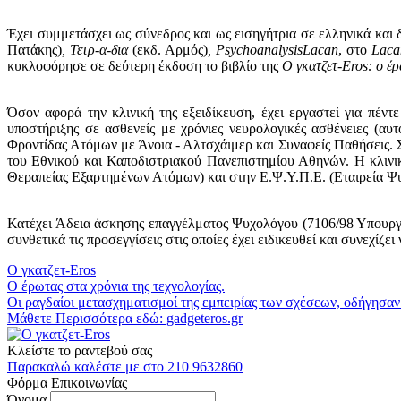
Έχει συμμετάσχει ως σύνεδρος και ως εισηγήτρια σε ελληνικά και
Πατάκης)
, Τετρ-α-δια
(εκδ. Αρμός)
,
PsychoanalysisLacan
, στο
Laca
κυκλοφόρησε σε δεύτερη έκδοση το βιβλίο της
Ο γκατζετ-Eros: ο έρ
Όσον αφορά την κλινική της εξειδίκευση, έχει εργαστεί για πέν
υποστήριξης σε ασθενείς με χρόνιες νευρολογικές ασθένειες (αυ
Φροντίδας Ατόμων με Άνοια - Αλτσχάιμερ και Συναφείς Παθήσεις. Συ
του Εθνικού και Καποδιστριακού Πανεπιστημίου Αθηνών. Η κλινι
Θεραπείας Εξαρτημένων Ατόμων) και στην Ε.Ψ.Υ.Π.Ε. (Εταιρεία Ψυ
Κατέχει Άδεια άσκησης επαγγέλματος Ψυχολόγου (7106/98 Υπουργι
συνθετικά τις προσεγγίσεις στις οποίες έχει ειδικευθεί και συνεχίζ
Ο γκατζετ-
Eros
Ο έρωτας στα χρόνια της τεχνολογίας.
Οι ραγδαίοι μετασχηματισμοί της εμπειρίας των σχέσεων, οδήγησα
Μάθετε Περισσότερα εδώ:
gadgeteros.gr
Κλείστε το ραντεβού σας
Παρακαλώ καλέστε με στο 210 9632860
Φόρμα Επικοινωνίας
Όνομα