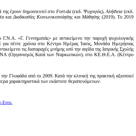
ά της έχουν δημοσιευτεί στο
Fort-da
(εκδ. Ψυχογιός),
Αλήthεια
(εκδ.
τα και Διαδικασίες Κοινωνικοποίησης και Μάθησης
(2019). Το 2019
υ Γ.Ν.Α. «Γ. Γεννηματάς» με αντικείμενο την παροχή ψυχολογικής
τεί για πέντε χρόνια στο Κέντρο Ημέρας Ίασις, Μονάδα Ημερήσιας
ικείμενο τις διαταραχές μνήμης υπό την αιγίδα της Ιατρικής Σχολής
ΚΑ.ΝΑ (Οργανισμός Κατά των Ναρκωτικών), στο ΚΕ.Θ.Ε.Α. (Κέντρο
ν Γλυφάδα από το 2009. Κατά την κλινική της πρακτική αξιοποιεί
διαίτερα χαρακτηριστικά των εκάστοτε θεραπευόμενων.
-Eros.