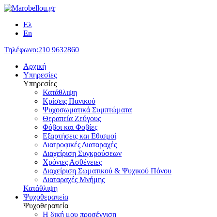
Ελ
En
Τηλέφωνο:
210 9632860
Αρχική
Υπηρεσίες
Υπηρεσίες
Κατάθλιψη
Κρίσεις Πανικού
Ψυχοσωματικά Συμπτώματα
Θεραπεία Ζεύγους
Φόβοι και Φοβίες
Εξαρτήσεις και Εθισμοί
Διατροφικές Διαταραχές
Διαχείριση Συγκρούσεων
Χρόνιες Ασθένειες
Διαχείριση Σωματικού & Ψυχικού Πόνου
Διαταραχές Μνήμης
Κατάθλιψη
Ψυχοθεραπεία
Ψυχοθεραπεία
Η δική μου προσέγγιση