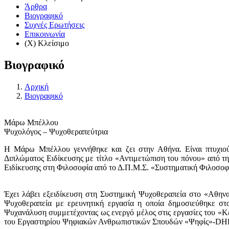
Άρθρα
Βιογραφικό
Συχνές Ερωτήσεις
Επικοινωνία
(X) Κλείσιμο
Βιογραφικό
Αρχική
Βιογραφικό
Μάρω Μπέλλου
Ψυχολόγος – Ψυχοθεραπεύτρια
Η Μάρω Μπέλλου γεννήθηκε και ζει στην Αθήνα. Είναι πτυχιού
Διπλώματος Ειδίκευσης με τίτλο «Αντιμετώπιση του πόνου» από τη
Ειδίκευσης στη Φιλοσοφία από το Δ.Π.Μ.Σ. «Συστηματική Φιλοσοφ
Έχει λάβει εξειδίκευση στη Συστημική Ψυχοθεραπεία στο «Αθην
Ψυχοθεραπεία με ερευνητική εργασία η οποία δημοσιεύθηκε στο
Ψυχανάλυση συμμετέχοντας ως ενεργό μέλος στις εργασίες του «
του Εργαστηρίου Ψηφιακών Ανθρωπιστικών Σπουδών «Ψηφίς»-DHL