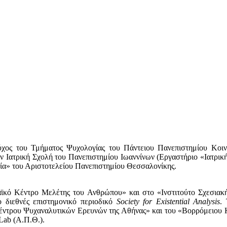
χος του Τμήματος Ψυχολογίας του Πάντειου Πανεπιστημίου Κοιν
ν Ιατρική Σχολή του Πανεπιστημίου Ιωαννίνων (Εργαστήριο «Ιατρική
ία» του Αριστοτελείου Πανεπιστημίου Θεσσαλονίκης.
αϊκό Κέντρο Μελέτης του Ανθρώπου» και στο «Ινστιτούτο Σχεσιακή
 διεθνές επιστημονικό περιοδικό
Society for Existential Analysis
.
Κέντρου Ψυχαναλυτικών Ερευνών της Αθήνας» και του «Βορρόμειου Κ
ab (Α.Π.Θ.).