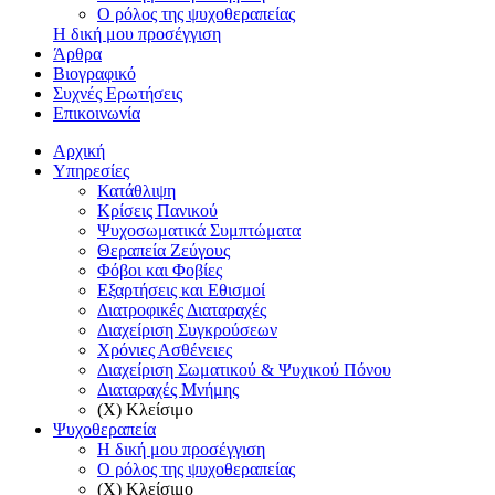
Ο ρόλος της ψυχοθεραπείας
Η δική μου προσέγγιση
Άρθρα
Βιογραφικό
Συχνές Ερωτήσεις
Επικοινωνία
Αρχική
Υπηρεσίες
Κατάθλιψη
Κρίσεις Πανικού
Ψυχοσωματικά Συμπτώματα
Θεραπεία Ζεύγους
Φόβοι και Φοβίες
Εξαρτήσεις και Εθισμοί
Διατροφικές Διαταραχές
Διαχείριση Συγκρούσεων
Χρόνιες Ασθένειες
Διαχείριση Σωματικού & Ψυχικού Πόνου
Διαταραχές Μνήμης
(X) Κλείσιμο
Ψυχοθεραπεία
Η δική μου προσέγγιση
Ο ρόλος της ψυχοθεραπείας
(X) Κλείσιμο