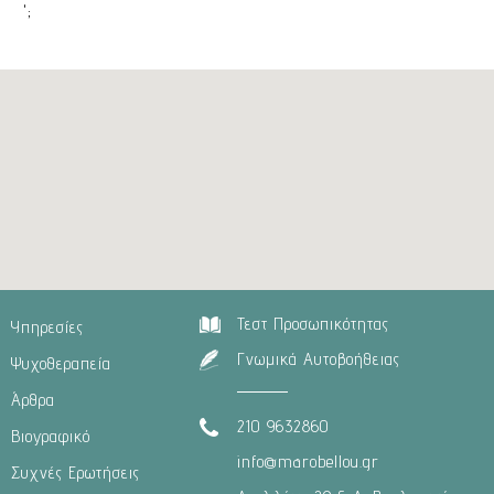
';
Τεστ Προσωπικότητας
Υπηρεσίες
Γνωμικά Αυτοβοήθειας
Ψυχοθεραπεία
Άρθρα
210 9632860
Βιογραφικό
info@marobellou.gr
Συχνές Ερωτήσεις