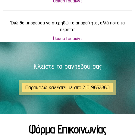
Όσκαρ Γουάιλντ
‘Εγώ θα μπορούσα να στερηθώ τα απαραίτητα, αλλά ποτέ τα
περιττά’
Όσκαρ Γουάιλντ
Κλείστε το ραντεβού σας
Παρακαλώ καλέστε με στο 210 9632860
Φόρμα Επικοινωνίας